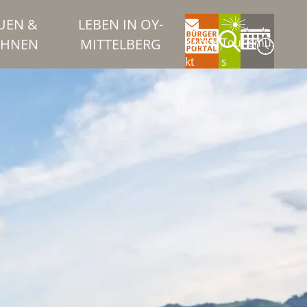
UEN &
LEBEN IN OY-
HNEN
MITTELBERG
Konta
Tourismu
kt
s