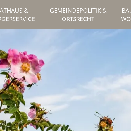
ATHAUS &
GEMEINDEPOLITIK &
BA
RGERSERVICE
ORTSRECHT
WO