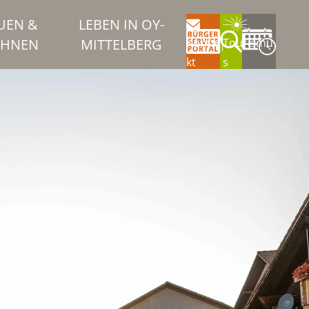
UEN &
LEBEN IN OY-
HNEN
MITTELBERG
Konta
Tourismu
kt
s