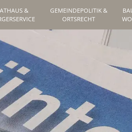
ATHAUS &
GEMEINDEPOLITIK &
BA
RGERSERVICE
ORTSRECHT
WO