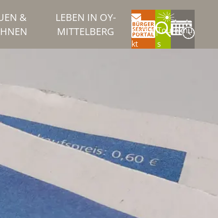
UEN &
LEBEN IN OY-
HNEN
MITTELBERG
Konta
Tourismu
kt
s