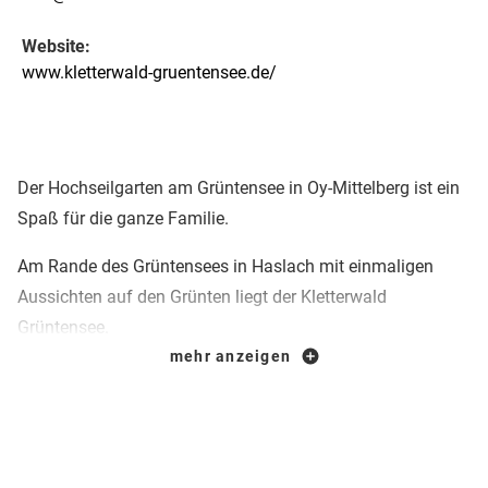
Website:
www.kletterwald-gruentensee.de/
Der Hochseilgarten am Grüntensee in Oy-Mittelberg ist ein
Spaß für die ganze Familie.
Am Rande des Grüntensees in Haslach mit einmaligen
Aussichten auf den Grünten liegt der Kletterwald
Grüntensee.
mehr anzeigen
Mit 9 unterschiedlich schweren Parcours, einem
Slacklineparcours und einem abgetrennten Bereich für
Outdoor-Trainings ist dort für jeden etwas dabei.
Neu seit 2015 ist der Kiddy Parcours "Zwergerlweg". Mit 7