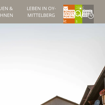
UEN &
LEBEN IN OY-
HNEN
MITTELBERG
Konta
Tourismu
kt
s