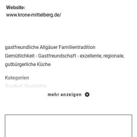
Website:
www.krone-mittelberg.de/
gastfreundliche Allgäuer Familientradition
Gemütlichkeit - Gastfreundschaft - exzellente, regionale,
gutbürgerliche Küche
Kategorien
Gasthof, Gaststätte
Restaurant
mehr anzeigen
Biergarten
Küchenstil
Öffnungszeiten
Gutbürgerlich
Regional