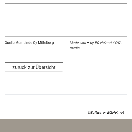
Kapazitäten
Anzahl der Sitzplätze innen ca. 120
Anzahl der Sitzplätze außen ca. 200
Hinweise
Quelle: Gemeinde Oy-Mittelberg
Made with ♥ by EO Heimat / OYA
Hunde willkommen
media
Reisegruppen mit Voranmeldung willkommen
Terrasse, Garten
zurück zur Übersicht
©Software - EO.Heimat