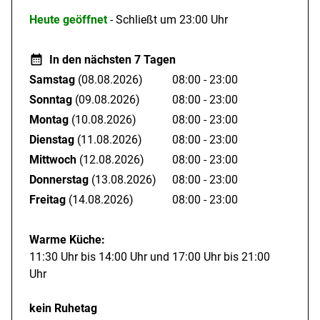
Heute geöffnet
- Schließt um 23:00 Uhr
Kinder
Kinder willkommen
In den nächsten 7 Tagen
Kinderhochstühle vorhanden
Samstag
(08.08.2026)
08:00 - 23:00
Essgewohnheiten und Allergien
Sonntag
(09.08.2026)
08:00 - 23:00
Glutenfreier Kost
Montag
(10.08.2026)
08:00 - 23:00
Vegetarische Kost
Dienstag
(11.08.2026)
08:00 - 23:00
Mittwoch
(12.08.2026)
08:00 - 23:00
Besonderheiten der Küche
Donnerstag
(13.08.2026)
08:00 - 23:00
Saisonale Gerichte
Freitag
(14.08.2026)
08:00 - 23:00
Regionale Spezialitäten
Hausgemachte Kuchen
Warme Küche:
11:30 Uhr bis 14:00 Uhr und 17:00 Uhr bis 21:00
Zahlungsmöglichkeiten
Uhr
Barzahlung
EC-Card/Maestro
kein Ruhetag