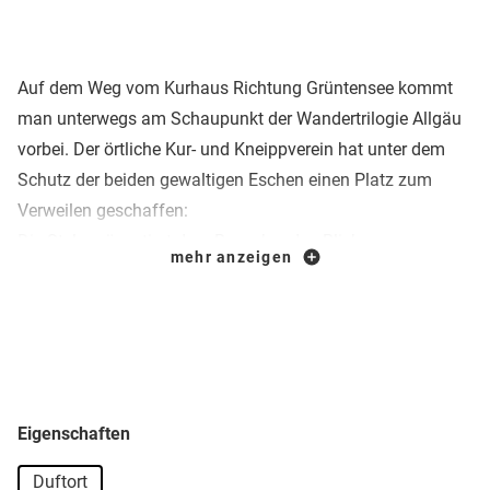
Auf dem Weg vom Kurhaus Richtung Grüntensee kommt
man unterwegs am Schaupunkt der Wandertrilogie Allgäu
vorbei. Der örtliche Kur- und Kneippverein hat unter dem
Schutz der beiden gewaltigen Eschen einen Platz zum
Verweilen geschaffen:
Die Stele präsentiert dem Besucher den Blick zum
mehr anzeigen
Wolfsknobel i
n Faistenoy und lädt umgeben von Flieder,
Thymian und Katzenminze zu einer Pause auf der
Logenbank ein.
TIPP:
Der Wolfsknobel bietet übrigens einen wahrhaft
herrlichen Blick auf Grüntensee und Grünten. Es ist zugleich
Eigenschaften
auch der Ort, wo am ersten Sonntag nach Aschermittwoch
Duftort
der „Funken“ abgebrannt wird.