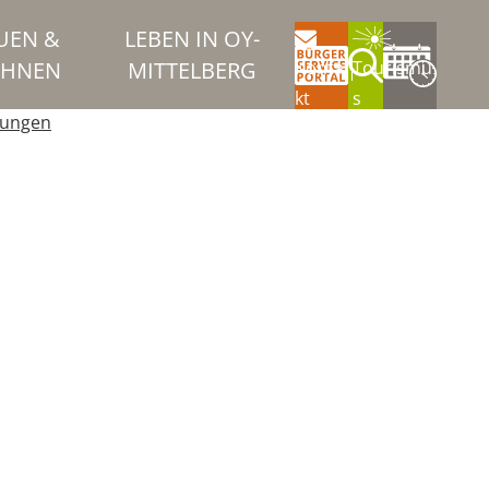
UEN &
LEBEN IN OY-
HNEN
MITTELBERG
Konta
Tourismu
kt
s
tungen