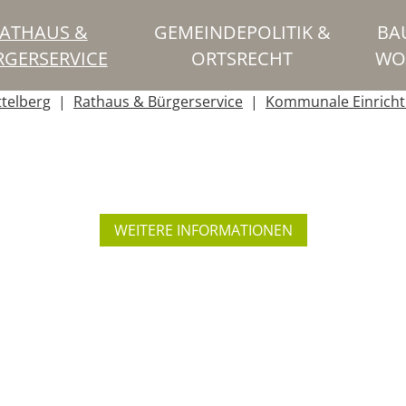
ATHAUS &
GEMEINDEPOLITIK &
BA
RGERSERVICE
ORTSRECHT
WO
ttelberg
Rathaus & Bürgerservice
Kommunale Einrich
WEITERE INFORMATIONEN