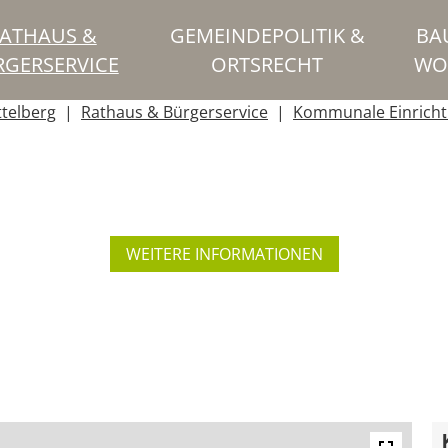
ATHAUS &
GEMEINDEPOLITIK &
BA
RGERSERVICE
ORTSRECHT
WO
ttelberg
Rathaus & Bürgerservice
Kommunale Einrich
WEITERE INFORMATIONEN