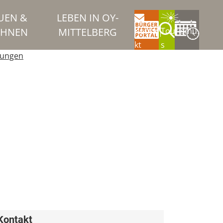
UEN &
LEBEN IN OY-
HNEN
MITTELBERG
Konta
Tourismu
kt
s
tungen
Kontakt