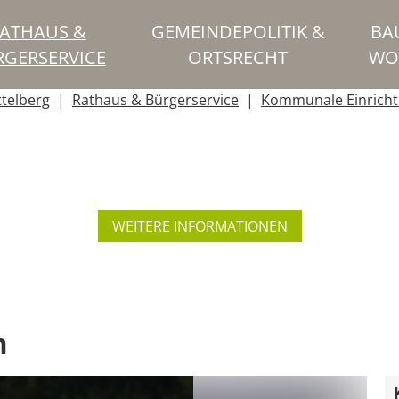
ATHAUS &
GEMEINDEPOLITIK &
BA
RGERSERVICE
ORTSRECHT
WO
ttelberg
Rathaus & Bürgerservice
Kommunale Einrich
WEITERE INFORMATIONEN
h