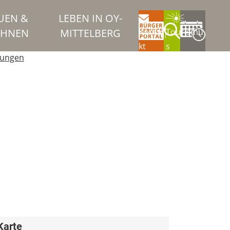
UEN &
LEBEN IN OY-
HNEN
MITTELBERG
Konta
Tourismu
kt
s
tungen
Karte