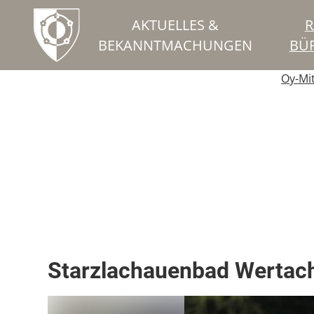
AKTUELLES &
R
BEKANNTMACHUNGEN
BÜ
Oy-Mi
Therme / Hallenbad
Starzlachauenbad Wertac