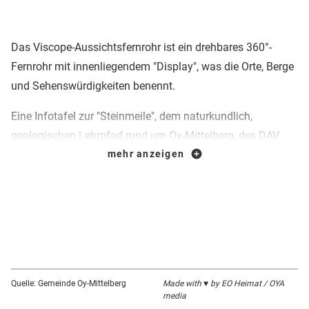
Das Viscope-Aussichtsfernrohr ist ein drehbares 360°-
Fernrohr mit innenliegendem "Display", was die Orte, Berge
und Sehenswürdigkeiten benennt.
Eine Infotafel zur "Steinmeile", dem naturkundlich,
geologischen Lehrpfad rund um Oy-Mittelberg, des DAV
Sektion Oy/Allgäu, ergänzt die Informationen mit
mehr anzeigen
Wissenwertem zur Geologie des Allgäus und des
Mittelberger Rückens, zur Entstehungsgeschichte der
Landschaft und zur Kulturgeschichte der Region.
Auf Initiative der Dorfgemeinschaft Mittelberg e.V.
zusammen mit dem DAV Sektion Oy/Allgäu wurde das
Projekt in Kooperation mit der Gemeinde Oy-Mittelberg und
Quelle: Gemeinde Oy-Mittelberg
Made with ♥ by EO Heimat / OYA
media
der Regionalvermarktung Oberallgäu e.V. umgesetzt und