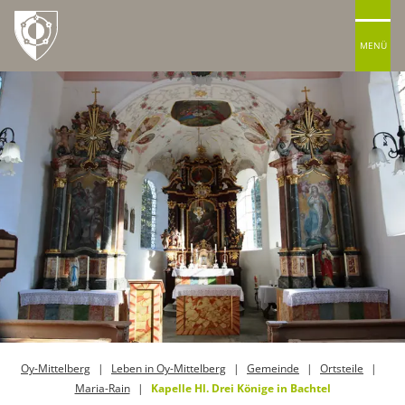
MENÜ
Oy-Mittelberg
Leben in Oy-Mittelberg
Gemeinde
Ortsteile
Maria-Rain
Kapelle Hl. Drei Könige in Bachtel